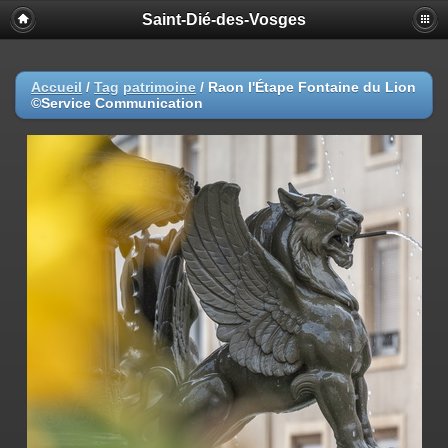
Saint-Dié-des-Vosges
Accueil
/
Tag
patrimoine
/
Raon l'Étape Fontaine du Lion
©Service Communication