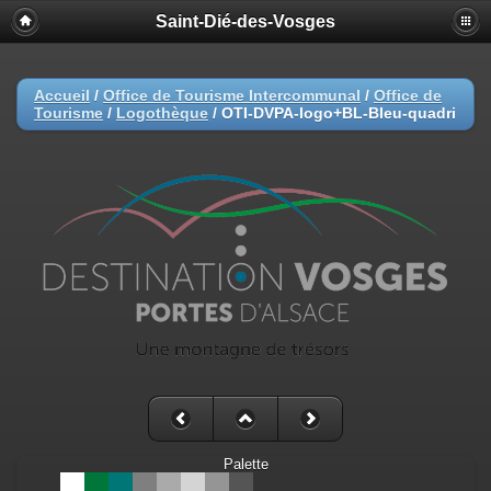
Saint-Dié-des-Vosges
Accueil
/
Office de Tourisme Intercommunal
/
Office de
Tourisme
/
Logothèque
/
OTI-DVPA-logo+BL-Bleu-quadri
Palette