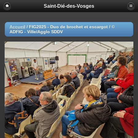
Saint-Dié-des-Vosges
Accueil
/
FIG2025 - Duo de brochet et escargot / ©
ADFIG - Ville/Agglo SDDV