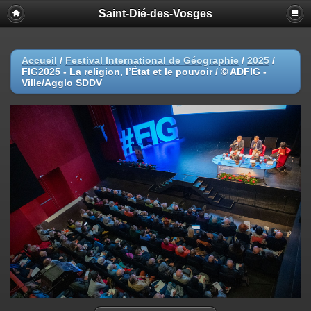
Saint-Dié-des-Vosges
Accueil
/
Festival International de Géographie
/
2025
/
FIG2025 - La religion, l’État et le pouvoir / © ADFIG -
Ville/Agglo SDDV