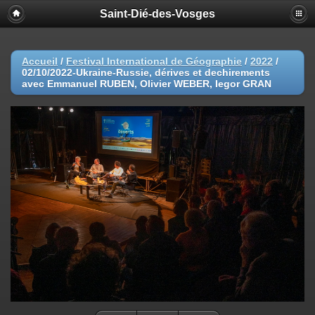
Saint-Dié-des-Vosges
Accueil
/
Festival International de Géographie
/
2022
/
02/10/2022-Ukraine-Russie, dérives et dechirements
avec Emmanuel RUBEN, Olivier WEBER, Iegor GRAN