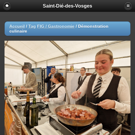
Saint-Dié-des-Vosges
Accueil
/
Tag
FIG / Gastronomie
/
Démonstration
culinaire