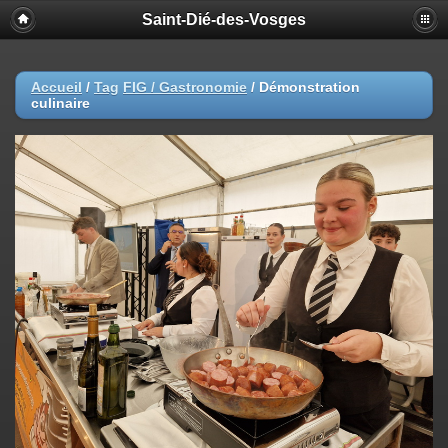
Saint-Dié-des-Vosges
Accueil
/
Tag
FIG / Gastronomie
/
Démonstration
culinaire