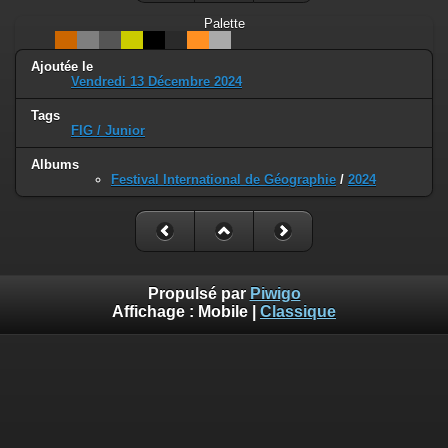
Palette
Ajoutée le
Vendredi 13 Décembre 2024
Tags
FIG / Junior
Albums
Festival International de Géographie
/
2024
Propulsé par
Piwigo
Affichage :
Mobile
|
Classique