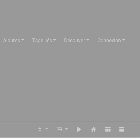
Albums
Tags liés
Découvrir
Connexion