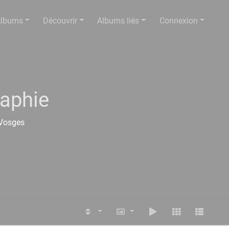
lbums
Découvrir
Albums liés
Connexion
raphie
-Vosges