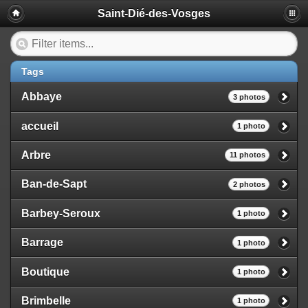
Saint-Dié-des-Vosges
Tags
Abbaye
3 photos
accueil
1 photo
Arbre
11 photos
Ban-de-Sapt
2 photos
Barbey-Seroux
1 photo
Barrage
1 photo
Boutique
1 photo
Brimbelle
1 photo