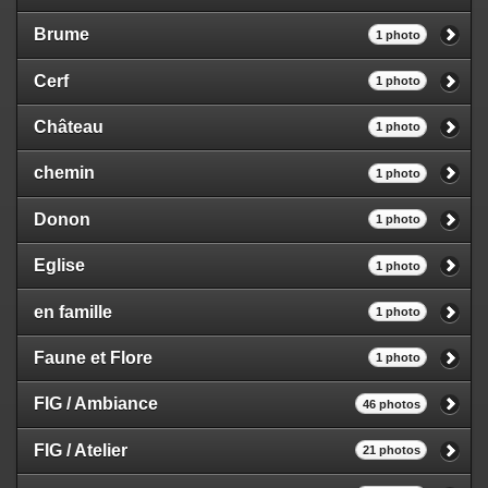
Brume
1 photo
Cerf
1 photo
Château
1 photo
chemin
1 photo
Donon
1 photo
Eglise
1 photo
en famille
1 photo
Faune et Flore
1 photo
FIG / Ambiance
46 photos
FIG / Atelier
21 photos