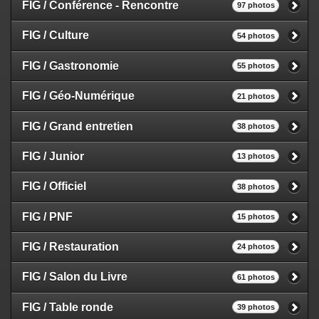
FIG / Conférence - Rencontre
97 photos
FIG / Culture
54 photos
FIG / Gastronomie
55 photos
FIG / Géo-Numérique
21 photos
FIG / Grand entretien
38 photos
FIG / Junior
13 photos
FIG / Officiel
38 photos
FIG / PNF
15 photos
FIG / Restauration
24 photos
FIG / Salon du Livre
61 photos
FIG / Table ronde
39 photos