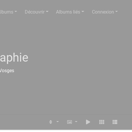
lbums
Découvrir
Albums liés
Connexion
raphie
-Vosges