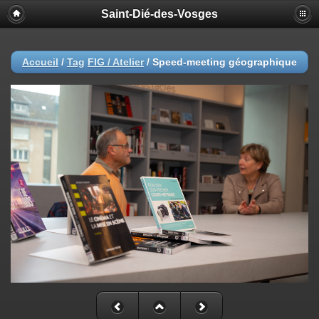
Saint-Dié-des-Vosges
Accueil
/
Tag
FIG / Atelier
/
Speed-meeting géographique