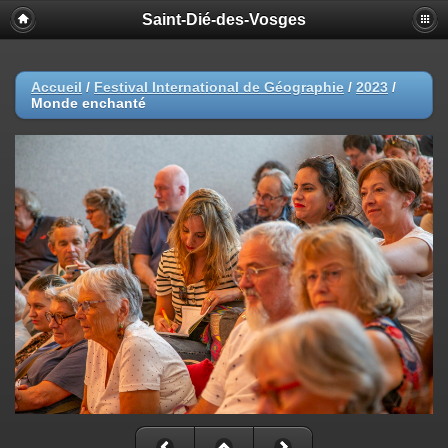
Saint-Dié-des-Vosges
Accueil
/
Festival International de Géographie
/
2023
/
Monde enchanté