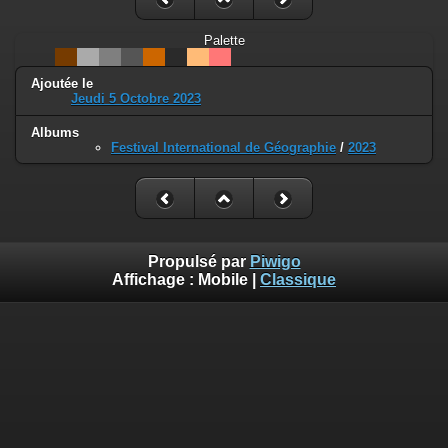
Palette
Ajoutée le
Jeudi 5 Octobre 2023
Albums
Festival International de Géographie
/
2023
Propulsé par
Piwigo
Affichage :
Mobile
|
Classique