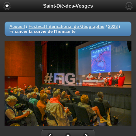
Saint-Dié-des-Vosges
Accueil
/
Festival International de Géographie
/
2023
/
Financer la survie de l'humanité