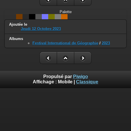
Palette
Ajoutée le
Jeudi 12 Octobre 2023
Albums
Festival International de Géographie
/
2023
Propulsé par
Piwigo
Affichage :
Mobile
|
Classique