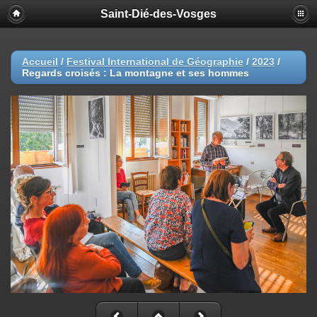
Saint-Dié-des-Vosges
Accueil
/
Festival International de Géographie
/
2023
/
Regards croisés : La montagne et ses hommes